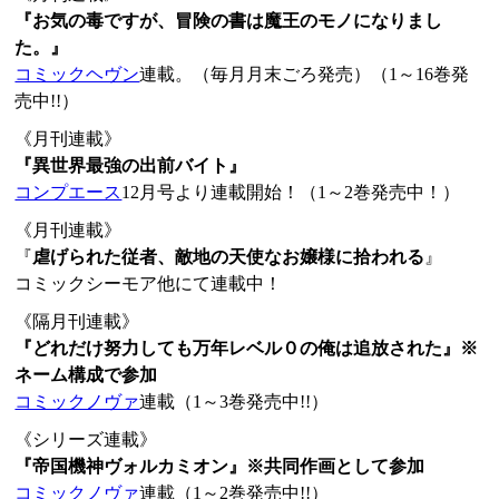
『お気の毒ですが、冒険の書は魔王のモノになりまし
た。』
コミックヘヴン
連載。（毎月月末ごろ発売）（1～16巻発
売中!!）
《月刊連載》
『異世界最強の出前バイト』
コンプエース
12月号より連載開始！（1～2巻発売中！）
《月刊連載》
『
虐げられた従者、敵地の天使なお嬢様に拾われる
』
コミックシーモア他にて連載中！
《隔月刊連載》
『どれだけ努力しても万年レベル０の俺は追放された』※
ネーム構成で参加
コミックノヴァ
連載（1～3巻発売中!!）
《シリーズ連載》
『帝国機神ヴォルカミオン』※共同作画として参加
コミックノヴァ
連載（1～2巻発売中!!）