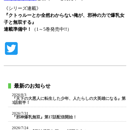
《シリーズ連載》
『クトゥルーとか全然わからない俺が、邪神の力で爆乳女
子と無双する』
連載準備中！
（1～5巻発売中!!）
Twitter
最新のお知らせ
2026/8/3
『天下の大悪人に転生した少年、人たらしの大英雄になる』第
3話前半！
2026/7/31
『邪神爆乳無双』第17話配信開始！
2026/7/24